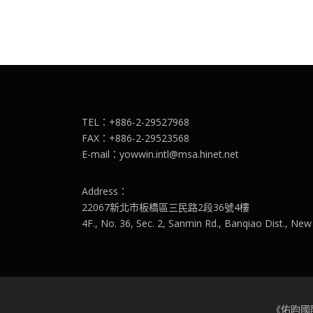
TEL：+886-2-29527968
FAX：+886-2-29523568
E-mail：yowwin.intl@msa.hinet.net
Address：
22067新北市板橋區三民路2段36號4樓
4F., No. 36, Sec. 2, Sanmin Rd., Banqiao Dist., New
《佑昀國際