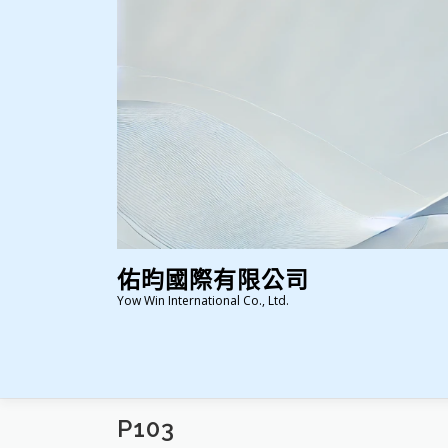
跳
至
主
要
內
容
佑昀國際有限公司
Yow Win International Co., Ltd.
P103